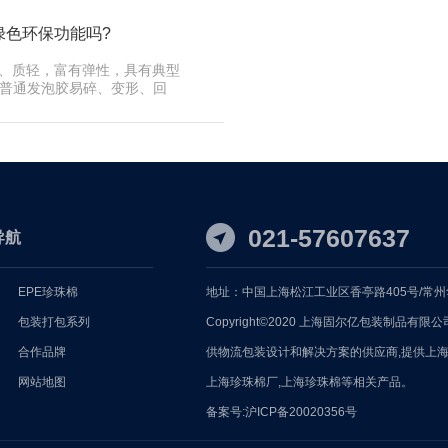
绿色环保功能吗?
韧、质轻，富有弹性，具有典型
普通发泡胶易碎、变形、回
E具有保温、防潮 …
021-57607637
导航
EPE珍珠棉
地址：中国上海松江工业区香亭路405号/常州
包装打包系列
Copyright©2020 上海固尔亿包装制品有
合作品牌
供物流包装设计和解决方案的供应商,提供
上海
网站地图
上海珍珠棉厂,上海珍珠棉等相关产品。
备案号:
沪ICP备20020356号