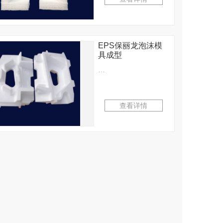
压制作而成。EPS保丽
龙泡沫绵具有质轻、绝
热、吸音、防震、…
EPS保丽龙泡沫模
具成型
…
查看详情