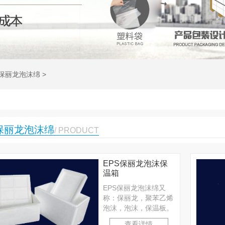
S保丽龙泡沫绵
>
S保丽龙泡沫绵
/ PRODUCT
EPS保丽龙泡沫保
温箱
EPS保丽龙泡沫绵又
称：保丽龙，聚苯乙烯
泡沫，泡沫，保温板。
是PS塑料经发泡后热
查看详情