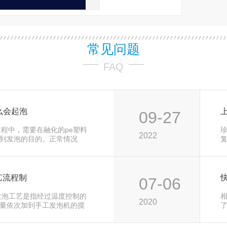
常见问题
FAQ
么会起泡
09-27
过程中，需要在融化的pe塑料
2022
到发泡的目的。正常情况
需要在仓库里放置1 …
艺流程制
07-06
发泡工艺是指经过温度控制的
2020
量依次加到手工发泡机的搅
倒入岌泡模型 …