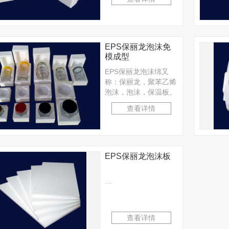
压制作而成。EPS保丽
龙泡沫绵具有质轻、绝
热、吸音、防震、…
EPS保丽龙泡沫免
模成型
EPS保丽龙泡沫绵又
称：保丽龙，聚苯乙烯
泡沫，泡沫，保温板。
是PS塑料经发泡后热
查看详情
压制作而成EPS保丽龙
泡沫绵具有质轻、绝
热、吸音、防震、耐…
EPS保丽龙泡沫板
…
查看详情