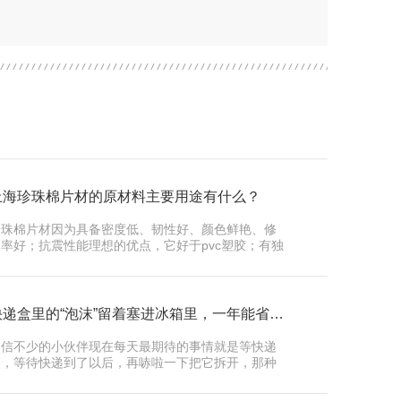
上海珍珠棉片材的原材料主要用途有什么？
珍珠棉片材因为具备密度低、韧性好、颜色鲜艳、修
复率好；抗震性能理想的优点，它好于pvc塑胶；有独
立的汽泡构造，表面吸水性低；防渗漏性 …
快递盒里的“泡沫”留着塞进冰箱里，一年能省不少电费
相信不少的小伙伴现在每天最期待的事情就是等快递
了，等待快递到了以后，再哧啦一下把它拆开，那种
感觉真是太爽了！虽然我们每天都在拆快递 …