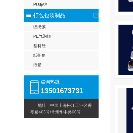
PU海绵
打包包装制品
缠绕膜
PE气泡膜
塑料袋
纸护角
纸箱
咨询热线
13501673731
地址：中国上海松江工业区香
亭路405号/常州华丰路66号