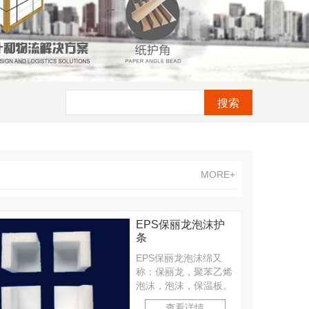
MORE+
EPS保丽龙泡沫护
条
EPS保丽龙泡沫绵又
称：保丽龙，聚苯乙烯
泡沫，泡沫，保温板。
是PS塑料经发泡后热
查看详情