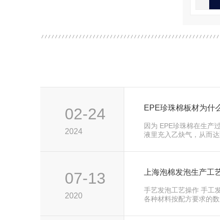
EPE珍珠棉板材为什
02-24
因为 EPE珍珠棉在生产
2024
液里充入乙炔气，从而达
下，珍珠棉单片做出来，
上海泡棉发泡生产工
07-13
手艺发泡工艺操作 手工
2020
各种材料按配方要求的数
拌桶中，充分搅拌并及时