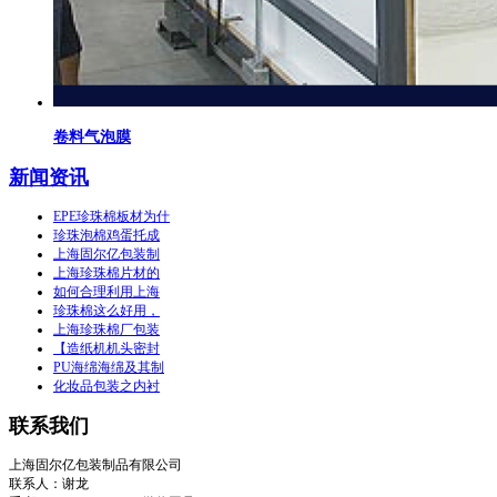
卷料气泡膜
新闻资讯
EPE珍珠棉板材为什
珍珠泡棉鸡蛋托成
上海固尔亿包装制
上海珍珠棉片材的
如何合理利用上海
珍珠棉这么好用，
上海珍珠棉厂包装
【造纸机机头密封
PU海绵海绵及其制
化妆品包装之内衬
联系我们
上海固尔亿包装制品有限公司
联系人：谢龙