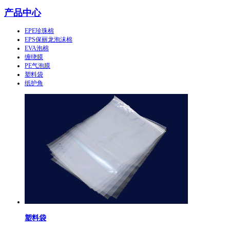
产品中心
EPE珍珠棉
EPS保丽龙泡沫棉
EVA泡棉
缠绕膜
PE气泡膜
塑料袋
纸护角
塑料袋