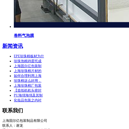
卷料气泡膜
新闻资讯
EPE珍珠棉板材为什
珍珠泡棉鸡蛋托成
上海固尔亿包装制
上海珍珠棉片材的
如何合理利用上海
珍珠棉这么好用，
上海珍珠棉厂包装
【造纸机机头密封
PU海绵海绵及其制
化妆品包装之内衬
联系我们
上海固尔亿包装制品有限公司
联系人：谢龙