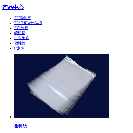
产品中心
EPE珍珠棉
EPS保丽龙泡沫棉
EVA泡棉
缠绕膜
PE气泡膜
塑料袋
纸护角
塑料袋